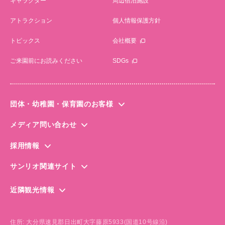
キャラクター
周辺宿泊施設
アトラクション
個人情報保護方針
トピックス
会社概要
ご来園前にお読みください
SDGs
団体・幼稚園・保育園のお客様
ハーモニーランドクラブ
メディア問い合わせ
幼稚園・保育園
メディア取材・撮影のお問い合わせ
各種団体
採用情報
新卒採用・キャリア採用
サンリオ関連サイト
アルバイト情報
サンリオ公式サイト
ショーキャスト募集
近隣観光情報
サンリオピューロランド
フェリーさんふらわあ
サンリオオンラインショップ
おんせん県おおいた
サンリオエンターテイメント公式サイト
住所: 大分県速見郡日出町大字藤原5933(国道10号線沿)